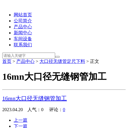
网站首页
公司简介
产品中心
新闻中心
车间设备
联系我们
首页
>
产品中心
>
大口径无缝管定尺下料
> 正文
16mn大口径无缝钢管加工
16mn大口径无缝钢管加工
2023.04.20 人气：
0
评论：
0
上一篇
下一篇