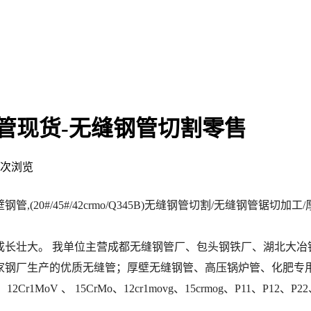
管现货-无缝钢管切割零售
次浏览
#/45#/42crmo/Q345B)
无缝钢管切割
/
无缝钢管锯切加工
长壮大。 我单位主营成都无缝钢管厂、包头钢铁厂、湖北大冶
生产的优质无缝管；厚壁无缝钢管、高压锅炉管、化肥专用管及结构流
r 、 12Cr1MoV 、 15CrMo、12cr1movg、15crmog、P11、P12、P2