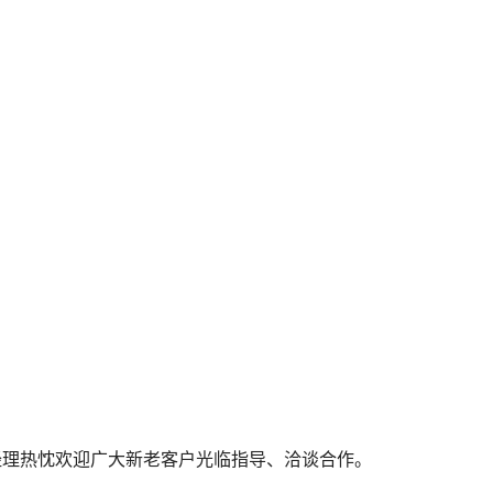
书或复印件 总经理热忱欢迎广大新老客户光临指导、洽谈合作。