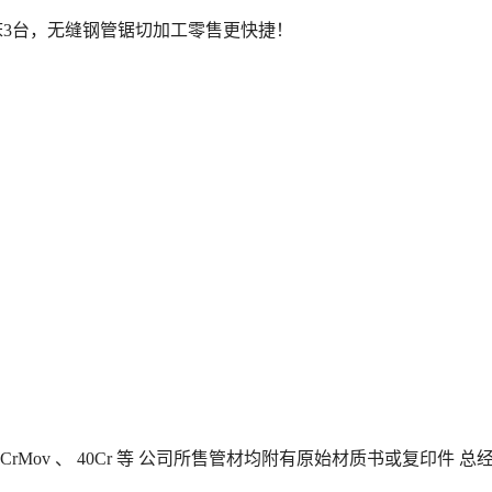
3台，
无缝钢管锯切加工零售
更快捷！
CrMo 、 12CrMov 、 40Cr 等 公司所售管材均附有原始材质