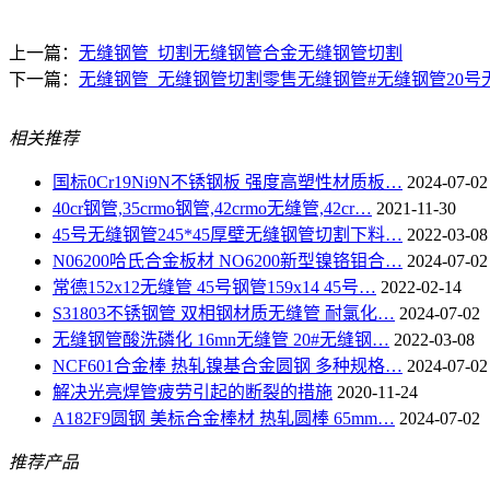
上一篇：
无缝钢管_切割无缝钢管合金无缝钢管切割
下一篇：
无缝钢管_无缝钢管切割零售无缝钢管#无缝钢管20号
相关推荐
国标0Cr19Ni9N不锈钢板 强度高塑性材质板…
2024-07-02
40cr钢管,35crmo钢管,42crmo无缝管,42cr…
2021-11-30
45号无缝钢管245*45厚壁无缝钢管切割下料…
2022-03-08
N06200哈氏合金板材 NO6200新型镍铬钼合…
2024-07-02
常德152x12无缝管 45号钢管159x14 45号…
2022-02-14
S31803不锈钢管 双相钢材质无缝管 耐氯化…
2024-07-02
无缝钢管酸洗磷化 16mn无缝管 20#无缝钢…
2022-03-08
NCF601合金棒 热轧镍基合金圆钢 多种规格…
2024-07-02
解决光亮焊管疲劳引起的断裂的措施
2020-11-24
A182F9圆钢 美标合金棒材 热轧圆棒 65mm…
2024-07-02
推荐产品