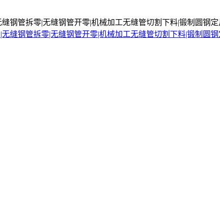
无缝钢管拆零|无缝钢管开零|机械加工无缝管切割下料|锻制圆钢