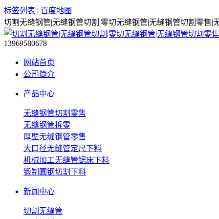
标签列表
|
百度地图
切割无缝钢管|无缝钢管切割|零切无缝钢管|无缝钢管切割零售|
13969580678
网站首页
公司简介
产品中心
无缝钢管切割零售
无缝钢管拆零
厚壁无缝钢管零售
大口径无缝管定尺下料
机械加工无缝管锯床下料
锻制圆钢切割下料
新闻中心
切割无缝管