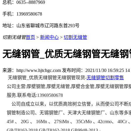
总机：0635--8887969
手机：13969580678
地址：山东省聊城市辽河路东首293号
切割无缝管
首页
>
新闻中心
>
切割无缝管
无缝钢管_优质无缝钢管无缝钢
来源：http://www.hjtchgc.com 发布时间：2021/11/30 16:59:25
14
无缝钢管_优质无缝钢管无缝钢管现货-
无缝钢管切割零售
公司主营:厚壁钢管,厚壁无缝管,厚壁合金管,厚壁无缝钢管厚壁钢管,(20
服务.联系电话:13969580678
公司自成立以来，以优质高效树立信誉，从而使公司不断成
钢管制造公司、无锡钢管厂、天津大无缝钢管厂、山东等多家钢厂
45# 、 20G 、 16Mn 、 27SiMn 、 35CrMo 、42crmo、 40C
GB/T8163-2018 GB/T8162-2018 GB9948-2013 。