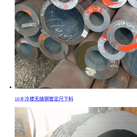
10＃冷拔无缝钢管定尺下料