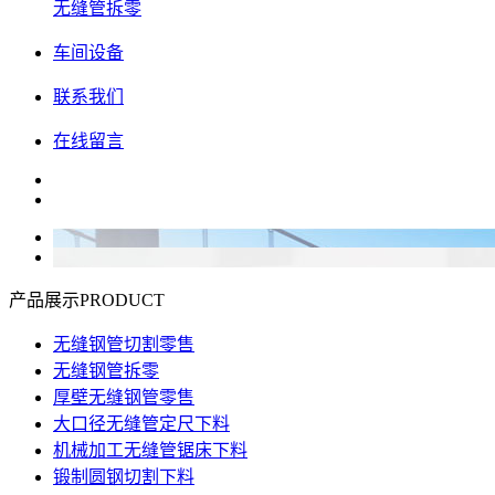
无缝管拆零
车间设备
联系我们
在线留言
产品展示
PRODUCT
无缝钢管切割零售
无缝钢管拆零
厚壁无缝钢管零售
大口径无缝管定尺下料
机械加工无缝管锯床下料
锻制圆钢切割下料