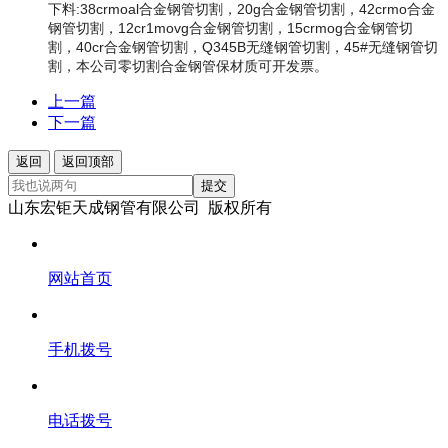
下料:38crmoal合金钢管切割，20g合金钢管切割，
42
crmo
合金
钢管切割
，12
cr1mo
vg合金钢管切割，15
crmog
合金钢管切
割，40cr合金钢管切割，Q345B无缝钢管切割，45#无缝钢管切
割，本公司零切割合金钢管保材质可开发票。
上一篇
下一篇
返回
返回顶部
提交
山东宏钜天成钢管有限公司 版权所有
网站首页
手机拨号
电话拨号