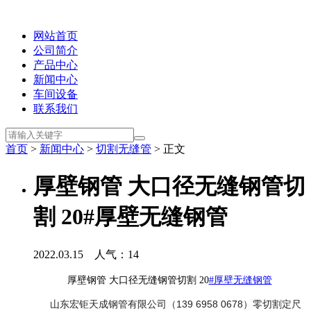
网站首页
公司简介
产品中心
新闻中心
车间设备
联系我们
首页
>
新闻中心
>
切割无缝管
> 正文
厚壁钢管 大口径无缝钢管切
割 20#厚壁无缝钢管
2022.03.15 人气：
14
厚壁钢管 大口径无缝钢管切割 20
#厚壁无缝钢管
山东宏钜天成钢管有限公司（139 6958 0678）零切割定尺