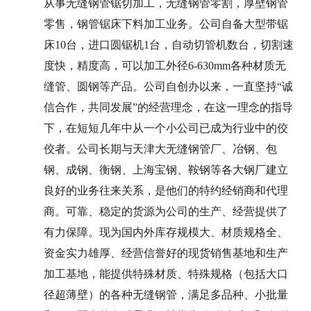
从事
无缝钢管锯切加工
，
无缝钢管零割
，厚壁钢管
零售，钢管锯床下料加工业务。公司自备大型带锯
床10台，进口圆锯机1台，自动切管机数台，切割速
度快，精度高，可以加工外径6-630mm各种材质无
缝管、圆钢等产品。公司自创办以来，一直坚持“诚
信合作，共同发展”的经营理念，在这一理念的指导
下，在短短几年中从一个小公司已成为行业中的佼
佼者。公司长期与天津大
无缝钢管厂
、冶钢、包
钢、成钢、衡钢、上海宝钢、鞍钢等各大钢厂建立
良好的业务往来关系，是他们的特约经销商和代理
商。可靠、稳定的货源为公司的生产、经营提供了
有力保障。现为国内外库存规模大、材质规格全、
资金实力雄厚、经营信誉好的现货销售基地和生产
加工基地，能提供特殊材质、特殊规格（包括大口
径超薄壁）的各种无缝钢管，满足多品种、小批量