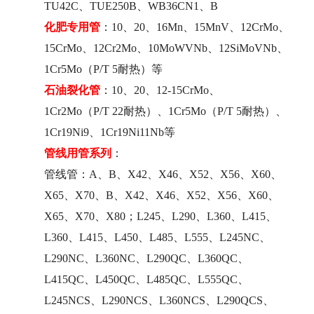
TU42C、TUE250B、WB36CN1、B
化肥专用管
：10、20、16Mn、15MnV、12CrMo、
15CrMo、12Cr2Mo、10MoWVNb、12SiMoVNb、
1Cr5Mo
（P/T 5耐热）等
石油裂化管
：10、20、12-15CrMo、
1Cr2Mo（P/T 22耐热）、1Cr5Mo（P/T 5耐热）、
1Cr19Ni9、1Cr19Ni11Nb等
管线用管系列
：
管线管：A、B、X42、X46、X52、X56、X60、
X65、X70、B、X42、X46、X52、X56、X60、
X65、X70、X80；L245、L290、L360、L415、
L360、L415、L450、L485、L555、L245NC、
L290NC、L360NC、L290QC、L360QC、
L415QC、L450QC、L485QC、L555QC、
L245NCS、L290NCS、L360NCS、L290QCS、