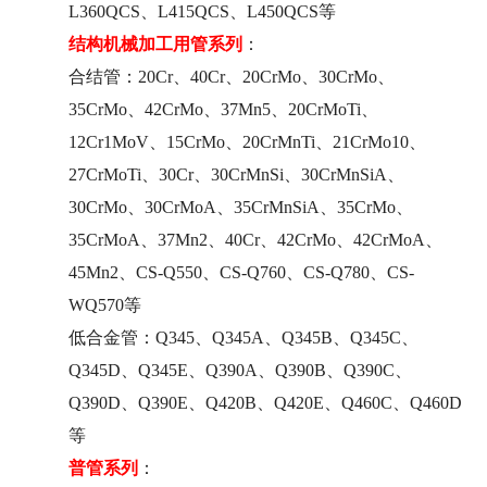
L360QCS、L415QCS、L450QCS等
结构机械加工用管系列
：
合结管：20Cr、40Cr、20CrMo、30CrMo、
35CrMo、42CrMo、37Mn5、20CrMoTi、
12Cr1MoV、15CrMo、
20CrMnTi
、21CrMo10、
27CrMoTi、30Cr、30CrMnSi、30CrMnSiA、
30CrMo、30CrMoA、35CrMnSiA、35CrMo、
35CrMoA、37Mn2、40Cr、42CrMo、42CrMoA、
45Mn2、CS-Q550、CS-Q760、CS-Q780、CS-
WQ570等
低合金管：Q345、Q345A、Q345B、Q345C、
Q345D、Q345E、Q390A、Q390B、Q390C、
Q390D、Q390E、Q420B、Q420E、Q460C、Q460D
等
普管系列
：