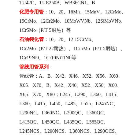
TU42C、TUE250B、WB36CN1、B
化肥专用管
：10、20、16Mn、15MnV、12CrMo、
15CrMo、12Cr2Mo、10MoWVNb、12SiMoVNb、
1Cr5Mo
（P/T 5耐热）等
石油裂化管
：10、20、12-15CrMo、
1Cr2Mo（P/T 22耐热）、1Cr5Mo（P/T 5耐热）、
1Cr19Ni9、1Cr19Ni11Nb等
管线用管系列
：
管线管：A、B、X42、X46、X52、X56、X60、
X65、X70、B、X42、X46、X52、X56、X60、
X65、X70、X80；L245、L290、L360、L415、
L360、L415、L450、L485、L555、L245NC、
L290NC、L360NC、L290QC、L360QC、
L415QC、L450QC、L485QC、L555QC、
L245NCS、L290NCS、L360NCS、L290QCS、