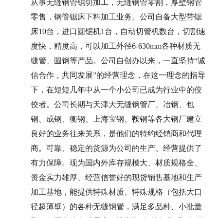
从事
无缝钢管锯切加工
，
无缝钢管零割
，厚壁钢管
零售，钢管锯床下料加工业务。公司自备大型带锯
床10台，进口圆锯机1台，自动切管机数台，切割速
度快，精度高，可以加工外径6-630mm各种材质无
缝管、圆钢等产品。公司自创办以来，一直坚持“诚
信合作，共同发展”的经营理念，在这一理念的指导
下，在短短几年中从一个小公司已成为行业中的佼
佼者。公司长期与天津大
无缝钢管厂
、冶钢、包
钢、成钢、衡钢、上海宝钢、鞍钢等各大钢厂建立
良好的业务往来关系，是他们的特约经销商和代理
商。可靠、稳定的货源为公司的生产、经营提供了
有力保障。现为国内外库存规模大、材质规格全、
资金实力雄厚、经营信誉好的现货销售基地和生产
加工基地，能提供特殊材质、特殊规格（包括大口
径超薄壁）的各种无缝钢管，满足多品种、小批量