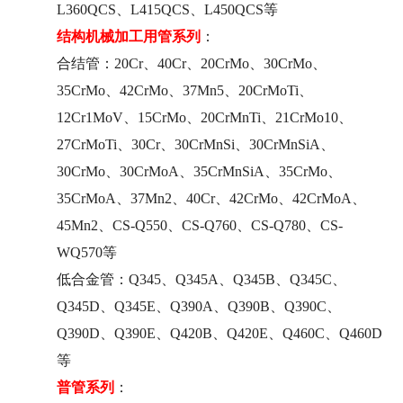
L360QCS、L415QCS、L450QCS等
结构机械加工用管系列
：
合结管：20Cr、40Cr、20CrMo、30CrMo、
35CrMo、42CrMo、37Mn5、20CrMoTi、
12Cr1MoV、15CrMo、
20CrMnTi
、21CrMo10、
27CrMoTi、30Cr、30CrMnSi、30CrMnSiA、
30CrMo、30CrMoA、35CrMnSiA、35CrMo、
35CrMoA、37Mn2、40Cr、42CrMo、42CrMoA、
45Mn2、CS-Q550、CS-Q760、CS-Q780、CS-
WQ570等
低合金管：Q345、Q345A、Q345B、Q345C、
Q345D、Q345E、Q390A、Q390B、Q390C、
Q390D、Q390E、Q420B、Q420E、Q460C、Q460D
等
普管系列
：