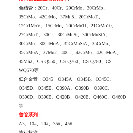
合结管：20Cr、40Cr、20CrMo、30CrMo、
35CrMo、42CrMo、37Mn5、20CrMoTi、
12Cr1MoV、15CrMo、
20CrMnTi
、21CrMo10、
27CrMoTi、30Cr、30CrMnSi、30CrMnSiA、
30CrMo、30CrMoA、35CrMnSiA、35CrMo、
35CrMoA、37Mn2、40Cr、42CrMo、42CrMoA、
45Mn2、CS-Q550、CS-Q760、CS-Q780、CS-
WQ570等
低合金管：Q345、Q345A、Q345B、Q345C、
Q345D、Q345E、Q390A、Q390B、Q390C、
Q390D、Q390E、Q420B、Q420E、Q460C、Q460D
等
普管系列
：
A3、10#、20#、35#、45#
执行标准：