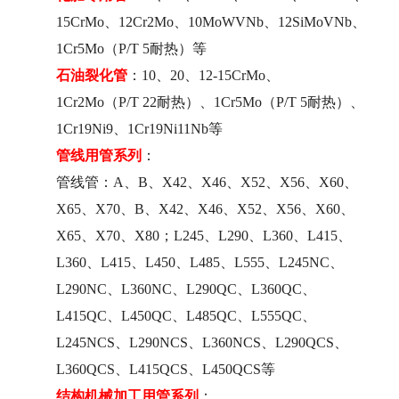
15CrMo、12Cr2Mo、10MoWVNb、12SiMoVNb、
1Cr5Mo
（P/T 5耐热）等
石油裂化管
：10、20、12-15CrMo、
1Cr2Mo（P/T 22耐热）、1Cr5Mo（P/T 5耐热）、
1Cr19Ni9、1Cr19Ni11Nb等
管线用管系列
：
管线管：A、B、X42、X46、X52、X56、X60、
X65、X70、B、X42、X46、X52、X56、X60、
X65、X70、X80；L245、L290、L360、L415、
L360、L415、L450、L485、L555、L245NC、
L290NC、L360NC、L290QC、L360QC、
L415QC、L450QC、L485QC、L555QC、
L245NCS、L290NCS、L360NCS、L290QCS、
L360QCS、L415QCS、L450QCS等
结构机械加工用管系列
：