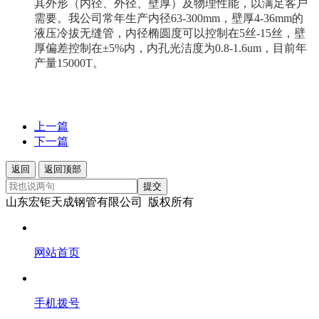
其外形（内径、外径、壁厚）及物理性能，以满足客户
需要。我公司常年生产内径
63-300mm，壁厚4-36mm的
液压冷拔无缝管
，内径椭圆度可以控制在5丝-15丝，壁
厚偏差控制在±5%内，内孔光洁度为0.8-1.6um，目前年
产量15000T。
上一篇
下一篇
返回
返回顶部
提交
山东宏钜天成钢管有限公司 版权所有
网站首页
手机拨号