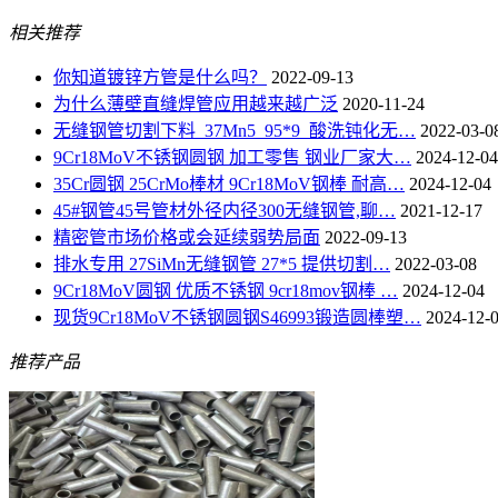
相关推荐
你知道镀锌方管是什么吗？
2022-09-13
为什么薄壁直缝焊管应用越来越广泛
2020-11-24
无缝钢管切割下料_37Mn5_95*9_酸洗钝化无…
2022-03-0
9Cr18MoV不锈钢圆钢 加工零售 钢业厂家大…
2024-12-04
35Cr圆钢 25CrMo棒材 9Cr18MoV钢棒 耐高…
2024-12-04
45#钢管45号管材外径内径300无缝钢管,聊…
2021-12-17
精密管市场价格或会延续弱势局面
2022-09-13
排水专用 27SiMn无缝钢管 27*5 提供切割…
2022-03-08
9Cr18MoV圆钢 优质不锈钢 9cr18mov钢棒 …
2024-12-04
现货9Cr18MoV不锈钢圆钢S46993锻造圆棒塑…
2024-12-
推荐产品