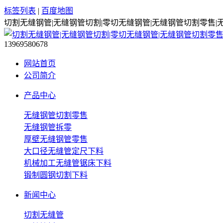
标签列表
|
百度地图
切割无缝钢管|无缝钢管切割|零切无缝钢管|无缝钢管切割零售|
13969580678
网站首页
公司简介
产品中心
无缝钢管切割零售
无缝钢管拆零
厚壁无缝钢管零售
大口径无缝管定尺下料
机械加工无缝管锯床下料
锻制圆钢切割下料
新闻中心
切割无缝管