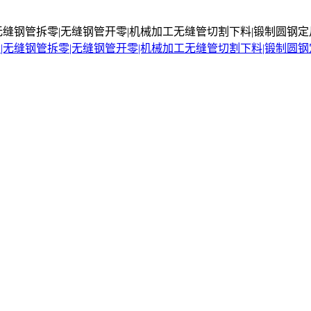
无缝钢管拆零|无缝钢管开零|机械加工无缝管切割下料|锻制圆钢