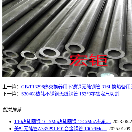
上一篇：
GB/T13296热交换器用不锈钢无缝钢管 316L换热备
下一篇：
S30408热轧不锈钢无缝钢管 152*3零售定尺切割
相关推荐
T10热轧圆钢 1Cr5Mo热轧圆钢 12CrMoA热轧…
2023-06-
美标无缝管A335P91 F91合金钢管 10Cr9Mo…
2025-01-09