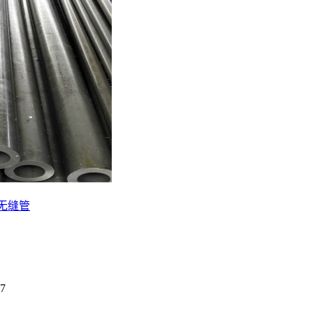
用无缝管
27