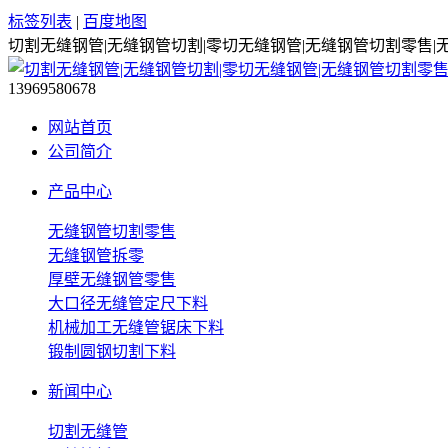
标签列表
|
百度地图
切割无缝钢管|无缝钢管切割|零切无缝钢管|无缝钢管切割零售|
13969580678
网站首页
公司简介
产品中心
无缝钢管切割零售
无缝钢管拆零
厚壁无缝钢管零售
大口径无缝管定尺下料
机械加工无缝管锯床下料
锻制圆钢切割下料
新闻中心
切割无缝管