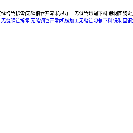
无缝钢管拆零|无缝钢管开零|机械加工无缝管切割下料|锻制圆钢