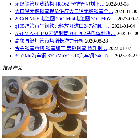
无缝钢管现货结构用8162 厚壁管切割下…
2022-03-08
大口径无缝钢管现货供应大口径无缝钢管全…
2021-11-30
20CrNiMoH电渣圆 25CrMo4电渣圆 31CrMoV…
2023-06-
q195焊管再生钢铁原料放开进口247家钢厂…
2021-01-04
ASTM A335P92无缝钢管 F91 P92马氏体耐热…
2025-01-0
高频直缝焊管市场增长潜力分析
2020-08-28
合金钢管零切 钢管加工 宏钜钢管 热轧钢…
2022-01-07
3Cr2Mo汽车钢 35CrMoV12-10汽车钢 34CrN…
2023-06-27
推荐产品