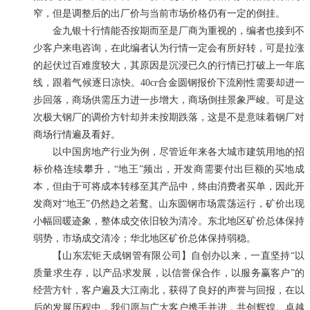
窄，但是调整后的出厂价与当前市场价格仍有一定的倒挂。
金九银十行情能否按期而至是厂商为重视的，编者也接到不
少客户来电咨询，在此编者认为行情一定会有所好转，可是拉涨
的起伏过百难度较大，其原因是沉浸已久的行情已打破上一年底
线，跟着气候逐日凉快。40cr合金圆钢报价下流刚性需要却进一
步回落，商场供需压力进一步增大，商场倒挂景象严峻。可是这
次极大钢厂的调价方针却并未按期跌落，这是不是意味着钢厂对
商场行情遍及看好。
以中国房地产行业为例，尽管近年来各大城市建筑用地的招
标价格连续攀升，“地王”频出，开发商需要付出巨额的买地成
本，但由于可将成本转移至其产品中，终由消费者买单，因此开
发商对“地王”仍然趋之若鹜。山东圆钢市场震荡运行，矿价出现
小幅回暖迹象，整体成交依旧较为清冷。东北地区矿价总体保持
弱势，市场成交清冷；华北地区矿价总体保持弱稳。
【山东宏钜天成钢管有限公司】自创办以来，一直坚持“以
质量求生存，以产品求发展，以信誉保合作，以服务赢客户”的
经营方针，客户遍及大江南北，获得了良好的声誉与回报，在以
后的发展历程中，我们愿与广大客户携手并进，共创辉煌。卓越