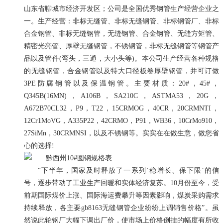
山东省聊城市经济开发区；公司是全国优秀钢管生产经营企业之
一。生产经营：非标无缝管、非标无缝钢管、非标钢管厂、非标
合金钢管、非标无缝钢管，无缝钢管、合金钢管、无缝方矩管、
精密光亮管、厚壁无缝钢管，不锈钢管，非标无缝钢管等钢管产
品以及管件(弯头，三通，大小头等)。本公司生产经营各种规格
的无缝钢管，合金钢管以及特大口径板卷厚壁钢管，并可订做
3PE防腐钢管以及保温钢管。主要材质：20#，45#，
Q345B(16MN)，A106B，SA210C，ASTMA53，20G，
A672B70CL32，P9，T22，15CRMOG，40CR，20CRMNTI，
12Cr1MoVG，A335P22，42CRMO，P91，WB36，10CrMo910，
27SiMn，30CRMNSI，以及不锈钢等。实实在在做生意，做您省
心的选择!
“下半年，国家及时释放了一系列‘稳增长、保下限’的信
号，逐步带动了工业生产回暖和实体经济复苏。10月份至今，受
前期国际煤价上涨、国际海运费攀升等因素影响，煤炭采购需求
持续释放，各主要gb8163无缝钢管企业纷纷上调销售价格”。虽
然说此轮钢厂大幅下调出厂价，使市场上价格倒挂的幅度有所收