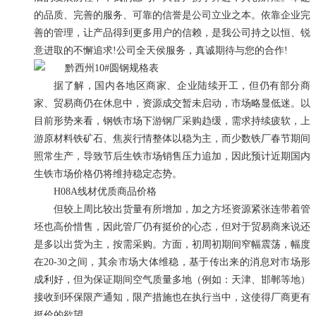
的品质、完善的服务、可靠的信誉是公司立业之本。依靠企业完
善的管理，让产品得到更多用户的信赖，是我公司持之以恒、锐
意进取的不懈追求!公司全天侯服务，真诚期待与您的合作!
据了解，国内各地区商家、企业陆续开工，但仍有部分商
家、贸易商仍在休息中，资源成交暂未启动，市场略显低迷。以
目前形势来看，钢铁市场下游钢厂采购趋缓，需求持续疲软，上
游原材料铁矿石、焦炭行情整体以稳为主，而少数铁厂春节期间
照常生产，导致节后生铁市场销售压力追加，因此预计近期国内
生铁市场价格仍将维持稳定态势。
H08A线材优质商品价格
但较上周比较出货量有所增加，加之方坯资源紧张连带着管
坯也高价惜售，因此管厂仍有挺价的心态，但对于贸易商来说还
是多以出货为主，按需采购。方面，初周初期间窄幅震荡，幅度
在20-30之间，其余市场大体维稳，基于传出来的消息对市场形
成利好，但为保证期间空气质量多地（例如：天津、邯郸等地）
接收到环保限产通知，限产措施也在执行当中，这使得厂商更有
挺价的欲望。