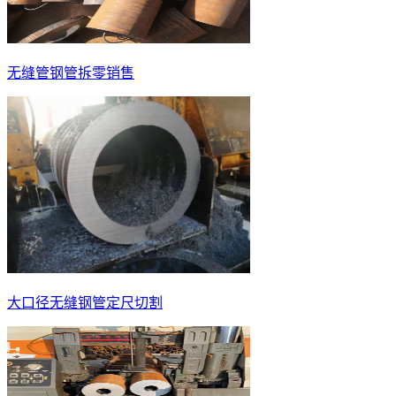
无缝管钢管拆零销售
大口径无缝钢管定尺切割