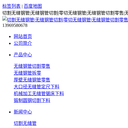
标签列表
|
百度地图
切割无缝钢管|无缝钢管切割|零切无缝钢管|无缝钢管切割零售|
13969580678
网站首页
公司简介
产品中心
无缝钢管切割零售
无缝钢管拆零
厚壁无缝钢管零售
大口径无缝管定尺下料
机械加工无缝管锯床下料
锻制圆钢切割下料
新闻中心
切割无缝管