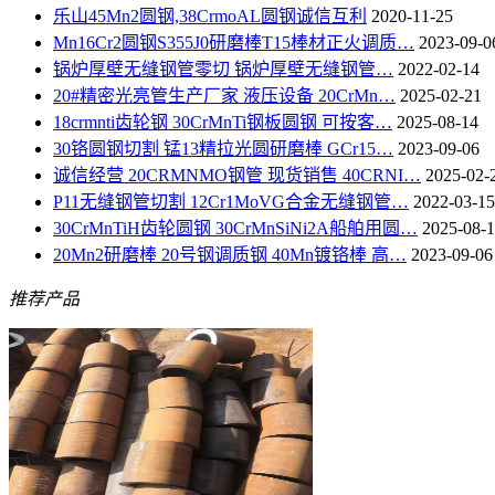
乐山45Mn2圆钢,38CrmoAL圆钢诚信互利
2020-11-25
Mn16Cr2圆钢S355J0研磨棒T15棒材正火调质…
2023-09-0
锅炉厚壁无缝钢管零切 锅炉厚壁无缝钢管…
2022-02-14
20#精密光亮管生产厂家 液压设备 20CrMn…
2025-02-21
18crmnti齿轮钢 30CrMnTi钢板圆钢 可按客…
2025-08-14
30铬圆钢切割 锰13精拉光圆研磨棒 GCr15…
2023-09-06
诚信经营 20CRMNMO钢管 现货销售 40CRNI…
2025-02-
P11无缝钢管切割 12Cr1MoVG合金无缝钢管…
2022-03-15
30CrMnTiH齿轮圆钢 30CrMnSiNi2A船舶用圆…
2025-08-
20Mn2研磨棒 20号钢调质钢 40Mn镀铬棒 高…
2023-09-06
推荐产品