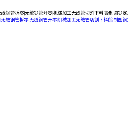
无缝钢管拆零|无缝钢管开零|机械加工无缝管切割下料|锻制圆钢