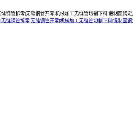
无缝钢管拆零|无缝钢管开零|机械加工无缝管切割下料|锻制圆钢