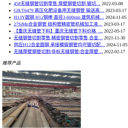
45#无缝钢管切割零售 厚壁钢管切割 锯切…
2022-03-08
GB/T6479 高压化肥设备用无缝钢管 输送高…
2023-03-17
H13Y圆钢 H12钢棒 直径3-600mm 建筑机械…
2024-11-05
27SiMn合金钢管 结构管精密管机械加工液…
2023-03-17
【重庆无缝管下料】重庆无缝管下料价格_…
2022-05-17
无缝钢管切割零售,精密钢管切割零售,合金…
2021-11-30
供应H12合金圆钢 承接模锻钢管均可锯切配…
2024-11-05
无缝厚壁钢管切割/非标无缝钢管/合金厚壁…
2022-02-17
推荐产品