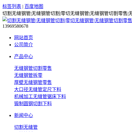
标签列表
|
百度地图
切割无缝钢管|无缝钢管切割|零切无缝钢管|无缝钢管切割零售|
13969580678
网站首页
公司简介
产品中心
无缝钢管切割零售
无缝钢管拆零
厚壁无缝钢管零售
大口径无缝管定尺下料
机械加工无缝管锯床下料
锻制圆钢切割下料
新闻中心
切割无缝管