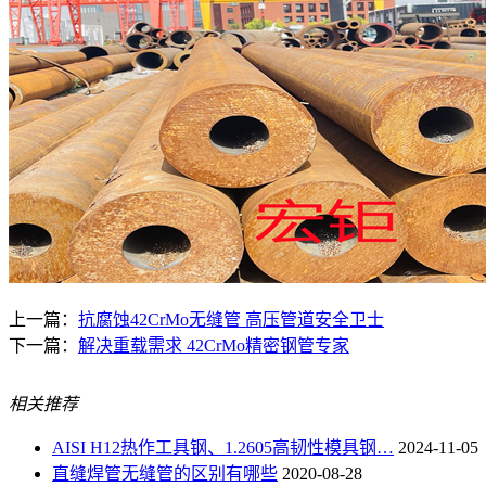
上一篇：
抗腐蚀42CrMo无缝管 高压管道安全卫士
下一篇：
解决重载需求 42CrMo精密钢管专家
相关推荐
AISI H12热作工具钢、1.2605高韧性模具钢…
2024-11-05
直缝焊管无缝管的区别有哪些
2020-08-28