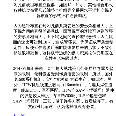
闭孔前成组布置立辊群，如图18－所示。其他组合形式
各种机架布置形式轴整个机组完全采用水平辊和立辊交
替布置的形式正在逐步淘汰。
因为这种布置在封闭孔前几架管坯的变形角相当大，上
下辊之间的直径差很悬殊，因而辊面的速比可达到管坯
的变形角相当大，上下辊之间的直径差很悬殊，因而辊
面的速比可达到1.8～，造成管坯表。为保证成型质量稳
定性，应使延伸边缘压缩时能恢复原来的形状，不致引
起波浪和鼓包，这样板带边缘的纵向积累拉伸变形应在
弹性变形极限以内。
对HFW机组来说，直径越大就越受到带钢原料卷重及壁
厚的限制，储料设备受到螺旋活套的限制，所以，国外
以600系列机组，实行“卷对卷”方式生产，如日本。另
外，HFW机组线速度较高（16m/min），而埋弧焊管速
度一般3m/min，互不匹配。HFW向SAW（埋弧焊）延伸
的设想较大难度。某HFW600机组增经也想包容
SAW（埋弧焊）工艺，做了许多方案，较后放弃了。有
文献对此阐述，认为这样做没有必要。