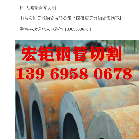
售-无缝钢管零切割
山东宏钜天成钢管有限公司全国供应无缝钢管零切下料、
零售---欢迎您来电咨询 13969580678！