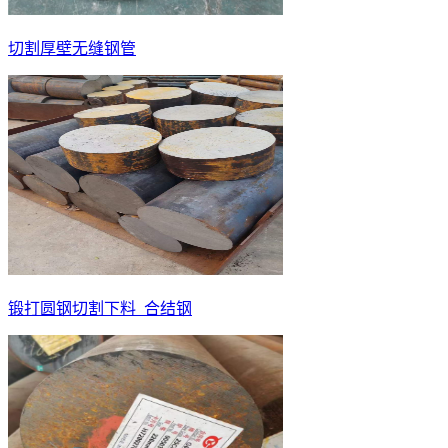
切割厚壁无缝钢管
锻打圆钢切割下料_合结钢