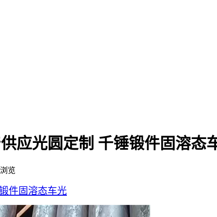
生产供应光圆定制 千锤锻件固溶态
浏览
锤锻件固溶态车光