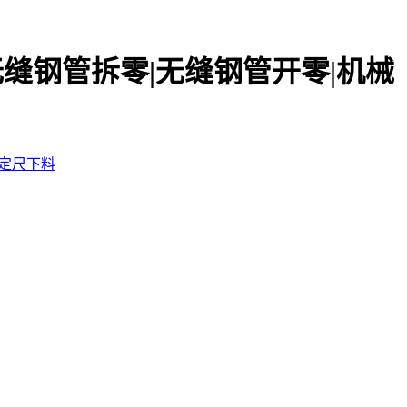
无缝钢管拆零|无缝钢管开零|机械