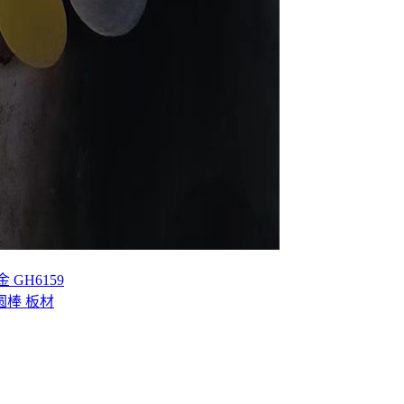
GH6159
 圆棒 板材