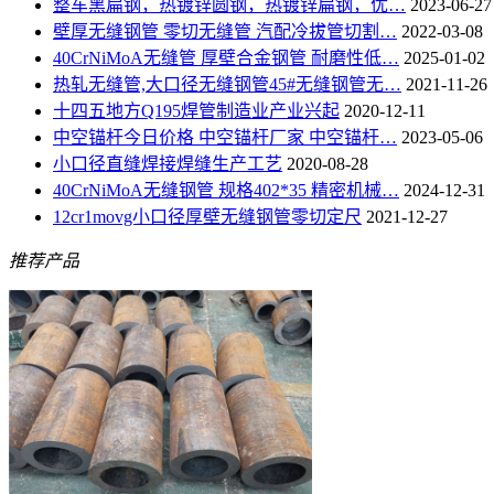
整车黑扁钢，热镀锌圆钢，热镀锌扁钢，优…
2023-06-27
壁厚无缝钢管 零切无缝管 汽配冷拔管切割…
2022-03-08
40CrNiMoA无缝管 厚壁合金钢管 耐磨性低…
2025-01-02
热轧无缝管,大口径无缝钢管45#无缝钢管无…
2021-11-26
十四五地方Q195焊管制造业产业兴起
2020-12-11
中空锚杆今日价格 中空锚杆厂家 中空锚杆…
2023-05-06
小口径直缝焊接焊缝生产工艺
2020-08-28
40CrNiMoA无缝钢管 规格402*35 精密机械…
2024-12-31
12cr1movg小口径厚壁无缝钢管零切定尺
2021-12-27
推荐产品