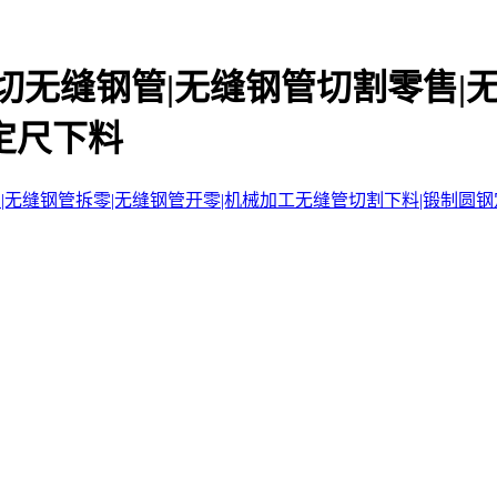
切无缝钢管|无缝钢管切割零售|
定尺下料