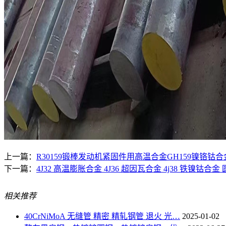
上一篇：
R30159锻棒发动机紧固件用高温合金GH159镍铬钴合金 
下一篇：
4J32 高温膨胀合金 4J36 超因瓦合金 4j38 铁镍钴合金
相关推荐
40CrNiMoA 无缝管 精密 精轧钢管 退火 光…
2025-01-02