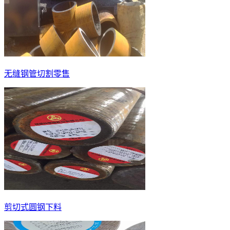
无缝钢管切割零售
剪切式圆钢下料