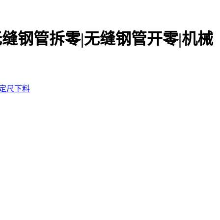
无缝钢管拆零|无缝钢管开零|机械