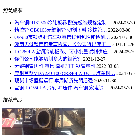
相关推荐
汽车钢PHS1500冷轧板卷 酸洗板卷规格定制…
2024-05-30
精拉管 GB8163无缝钢管 切割下料 冷拔管…
2022-03-08
QP980宝钢标准汽车钢零售试制包性能检测…
2024-05-30
湖南无缝钢管可裁剪拆零，长沙现货出库市…
2021-11-26
HC260LA宝钢冷轧板卷、可小批量试制供应…
2024-05-3
你们公司能够切割多大的钢管？
2021-12-27
无缝钢管切割 零售 厚壁加工 钢管零割
2022-03-08
宝钢首钢VDA239-100 CR340LA-UC-U汽车钢…
2024-05-
现货市场坚挺运行 本周期货先弱后强
2020-11-30
宝钢 HC550LA 冷轧 冲压件 汽车钢 家电钢…
2024-05-30
推荐产品