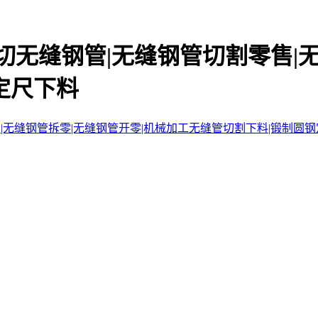
切无缝钢管|无缝钢管切割零售|
定尺下料