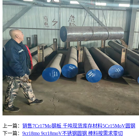
上一篇：
销售7Cr17Mo钢板 千吨现货库存材料5Cr15MoV圆钢
下一篇：
9cr18mo 9cr18moV不锈钢圆钢 棒料按需求零切