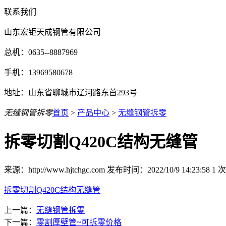
联系我们
山东宏钜天成钢管有限公司
总机：0635--8887969
手机：13969580678
地址：山东省聊城市辽河路东首293号
无缝钢管拆零
首页
>
产品中心
>
无缝钢管拆零
拆零切割Q420C结构无缝管
来源：http://www.hjtchgc.com 发布时间：2022/10/9 14:23:58
1
次
拆零切割Q420C结构无缝管
上一篇：
无缝钢管拆零
下一篇：
零割厚壁管~可拆零价格