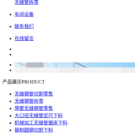
无缝管拆零
车间设备
联系我们
在线留言
产品展示
PRODUCT
无缝钢管切割零售
无缝钢管拆零
厚壁无缝钢管零售
大口径无缝管定尺下料
机械加工无缝管锯床下料
锻制圆钢切割下料